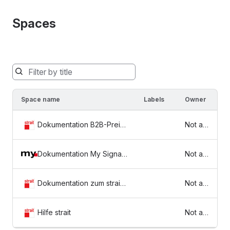
Spaces
Spaces
will
be
Space name
Labels
Owner
filtered
below
Dokumentation B2B-Preisli
Not av
as
stensystem
ailable
you
type
Dokumentation My Signag
Not av
e
ailable
Dokumentation zum strait
Not av
Redaktionssystem
ailable
Hilfe strait
Not av
ailable